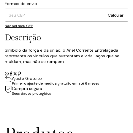
Formas de envio
Entregas para o CEP:
Mudar CEP
Calcular
Não sei meu CEP
Descrição
Símbolo da força e da união, o Anel Corrente Entrelaçada
representa os vínculos que sustentam a vida: laços que se
moldam, mas não se rompem.
Ajuste Gratuito
Primeiro ajuste de medida gratuito em até 6 meses
Compra segura
Seus dados protegidos