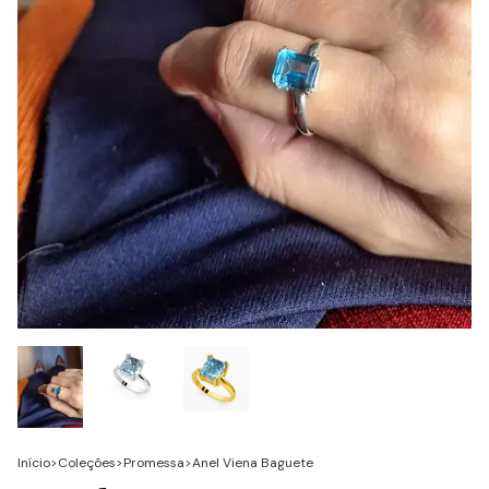
Início
>
Coleções
>
Promessa
>
Anel Viena Baguete