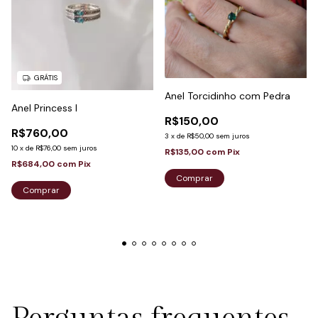
GRÁTIS
Anel Torcidinho com Pedra
Anel Princess I
R$150,00
R$760,00
3
x
de
R$50,00
sem juros
10
x
de
R$76,00
sem juros
R$135,00
com
Pix
R$684,00
com
Pix
Comprar
Comprar