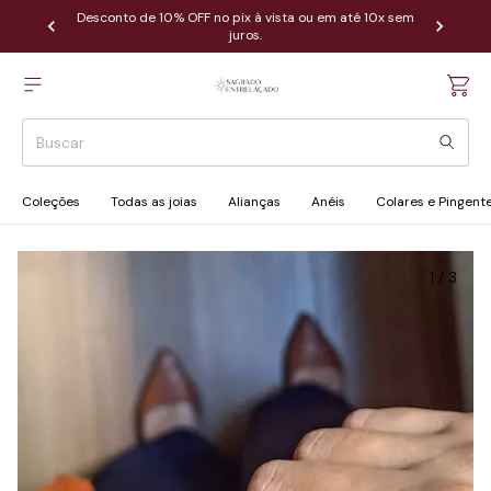
Desconto de 10% OFF no pix à vista ou em até 10x sem
juros.
Coleções
Todas as joias
Alianças
Anéis
Colares e Pingent
1
/
3