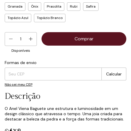
Granada
Ônix
Prasolita
Rubi
Safira
Topázio Azul
Topázio Branco
Disponíveis
Formas de envio
Entregas para o CEP:
Mudar CEP
Calcular
Não sei meu CEP
Descrição
O Anel Viena Baguete une estrutura e luminosidade em um
design clássico que atravessa o tempo. Uma joia criada para
destacar a beleza da pedra e a força das formas tradicionais.