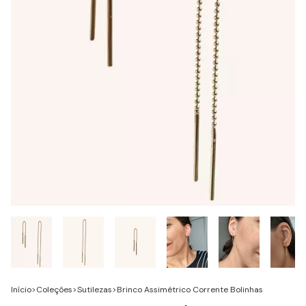
Início
>
Coleções
>
Sutilezas
>
Brinco Assimétrico Corrente Bolinhas