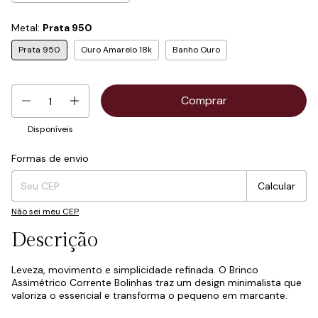
Metal:
Prata 950
Prata 950
Ouro Amarelo 18k
Banho Ouro
Disponíveis
Formas de envio
Entregas para o CEP:
Mudar CEP
Calcular
Não sei meu CEP
Descrição
Leveza, movimento e simplicidade refinada. O Brinco
Assimétrico Corrente Bolinhas traz um design minimalista que
valoriza o essencial e transforma o pequeno em marcante.