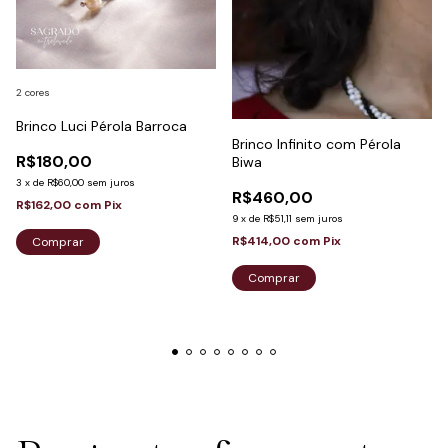
2 cores
Brinco Luci Pérola Barroca
Brinco Infinito com Pérola
R$180,00
Biwa
3
x
de
R$60,00
sem juros
R$460,00
R$162,00
com
Pix
9
x
de
R$51,11
sem juros
R$414,00
com
Pix
Comprar
Comprar