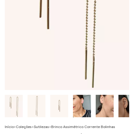
Início
>
Coleções
>
Sutilezas
>
Brinco Assimétrico Corrente Bolinhas