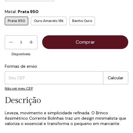
Metal:
Prata 950
Prata 950
Ouro Amarelo 18k
Banho Ouro
Disponíveis
Formas de envio
Entregas para o CEP:
Mudar CEP
Calcular
Não sei meu CEP
Descrição
Leveza, movimento e simplicidade refinada. O Brinco
Assimétrico Corrente Bolinhas traz um design minimalista que
valoriza o essencial e transforma o pequeno em marcante.