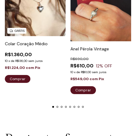
GRÁTIS
Colar Coração Médio
Anel Pérola Vintage
R$1.360,00
R$690,00
10
x
de
R$136,00
sem juros
R$610,00
12
% OFF
R$1.224,00
com
Pix
10
x
de
R$61,00
sem juros
R$549,00
com
Pix
Comprar