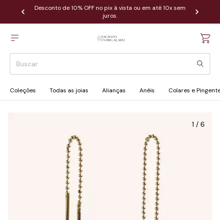
Desconto de 10% OFF no pix à vista ou em até 10x sem
juros.
Coleções
Todas as joias
Alianças
Anéis
Colares e Pingent
1
/
6