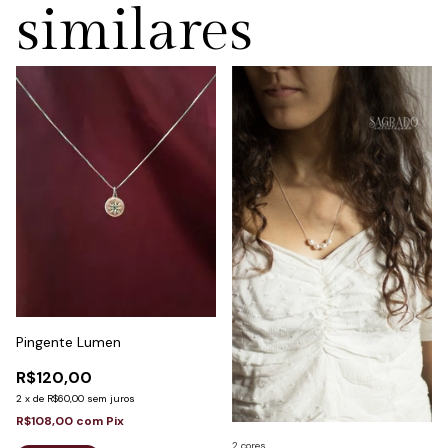
similares
Pingente Lumen
R$120,00
2
x
de
R$60,00
sem juros
R$108,00
com
Pix
2 cores