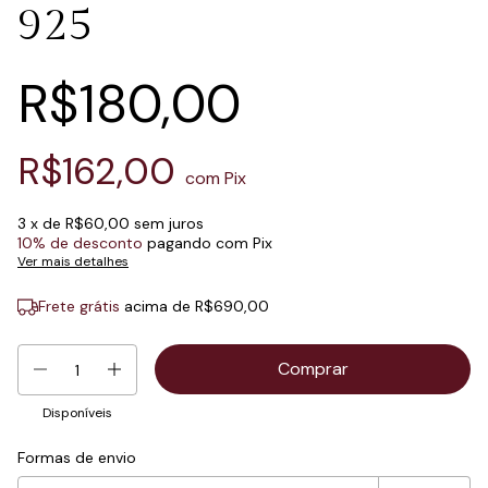
925
R$180,00
R$162,00
com
Pix
3
x de
R$60,00
sem juros
10% de desconto
pagando com Pix
Ver mais detalhes
Frete grátis
acima de
R$690,00
Disponíveis
Formas de envio
Entregas para o CEP:
Mudar CEP