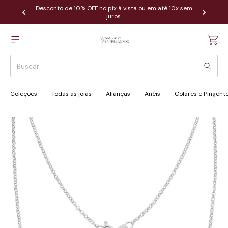
Desconto de 10% OFF no pix à vista ou em até 10x sem
juros.
Coleções
Todas as joias
Alianças
Anéis
Colares e Pingent