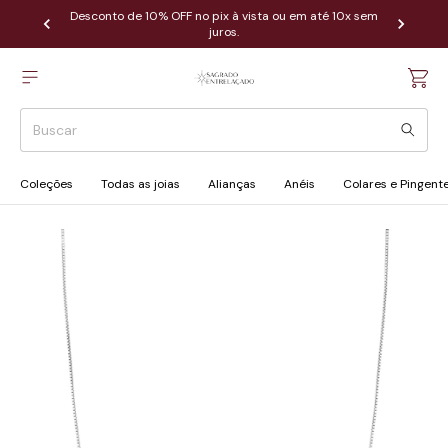
Desconto de 10% OFF no pix à vista ou em até 10x sem
juros.
Coleções
Todas as joias
Alianças
Anéis
Colares e Pingent