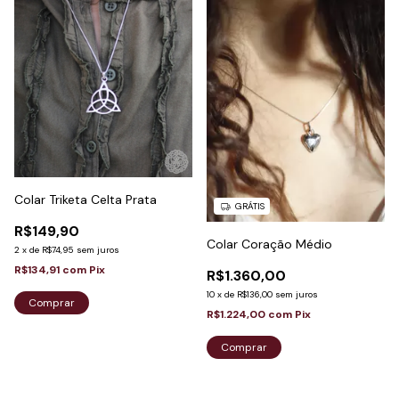
Colar Triketa Celta Prata
GRÁTIS
R$149,90
Colar Coração Médio
2
x
de
R$74,95
sem juros
R$134,91
com
Pix
R$1.360,00
10
x
de
R$136,00
sem juros
R$1.224,00
com
Pix
Comprar