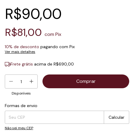
R$90,00
R$81,00
com
Pix
10% de desconto
pagando com Pix
Ver mais detalhes
Frete grátis
acima de
R$690,00
Disponíveis
Formas de envio
Entregas para o CEP:
Mudar CEP
Calcular
Não sei meu CEP